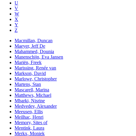
U
V
W
X
Y
Z
Macmillan, Duncan
Maeyer, Jeff De
Mahammed, Dounia
Manenschijn, Eva Jansen
Mariën, Freek
Marissing, Renée van
Markson, David
Marlowe, Christopher
Martens, Stan
Mascarell, Marina
Matthews, Michael
Mbarki, Nisrine
Medvedev, Alexander
Meeusen, Ellis
Meilhac, Henri
Memory, Sites of
Mentink, Laura
Merkx, Moniek