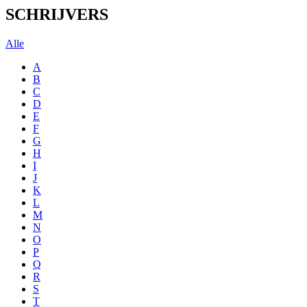
SCHRIJVERS
Alle
A
B
C
D
E
F
G
H
I
J
K
L
M
N
O
P
Q
R
S
T