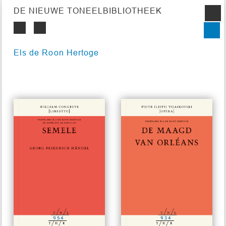
DE NIEUWE TONEELBIBLIOTHEEK
Els de Roon Hertoge
#954
#934
€ 15,00
€ 15,00