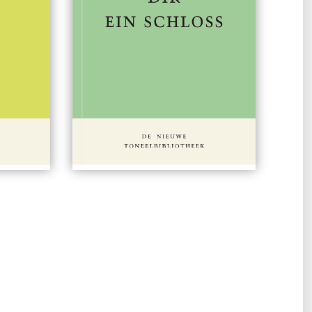
 15,00
#412
€ 15,00