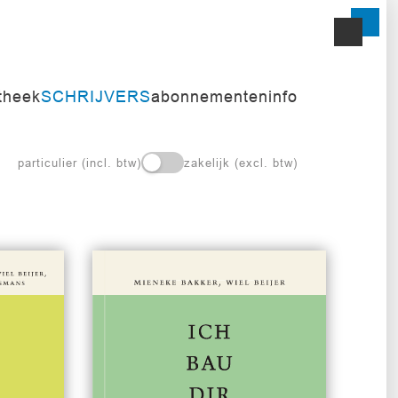
itheek
SCHRIJVERS
abonnementen
info
particulier (incl. btw)
zakelijk (excl. btw)