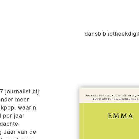
dansbibliotheek
dig
 journalist bij
onder meer
nkpop, waarin
 per jaar
edachte
g Jaar van de