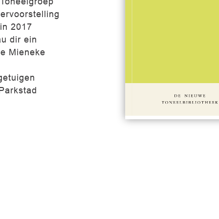
j Toneelgroep
ervoorstelling
 in 2017
u dir ein
ice Mieneke
e
getuigen
 Parkstad
#458
€