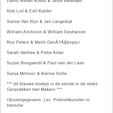
David Weber-Krebs & Jetse Batelaan
Rob List & Edit Kaldor
Sanne Van Rijn & Jan Langedijk
William Aitchison & William Dashwood
Roy Peters & Melih GenÃ?Â§boyaci
Sarah Vanhee & Petra Ardai
Suzan Boogaerdt & Paul van der Laan
Sanja Mitrovic & Karina Holla
*** dit blauwe boekje is de eerste in de reeks
Gesprekken met Makers ***
Opvoergegevens: Lec. Podiumkunsten in
transitie