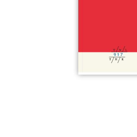
#917
€
B
Godoenov
De
Geschiedenis van Ru