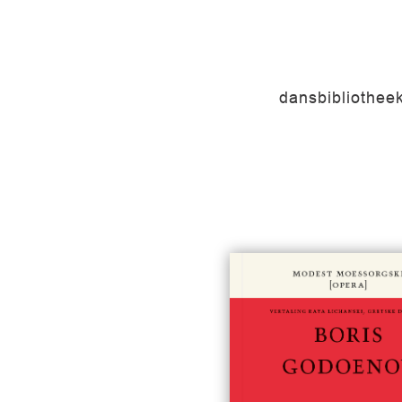
dansbibliothee
Boris Godoenov