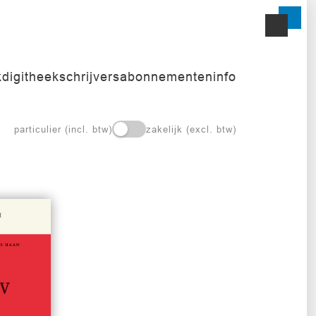
k
digitheek
schrijvers
abonnementen
info
particulier (incl. btw)
zakelijk (excl. btw)