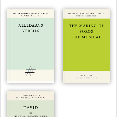
Alledaags Verlies
– The Slow
Accumulation of
Ordinary Losses
#906
#757
€ 15,00
€ 15,00