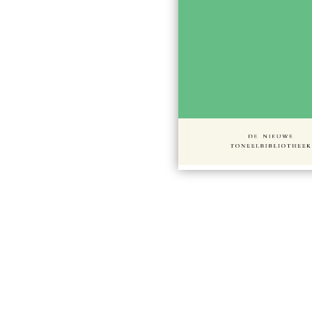
#701
€