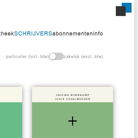
itheek
SCHRIJVERS
abonnementen
info
particulier (incl. btw)
zakelijk (excl. btw)