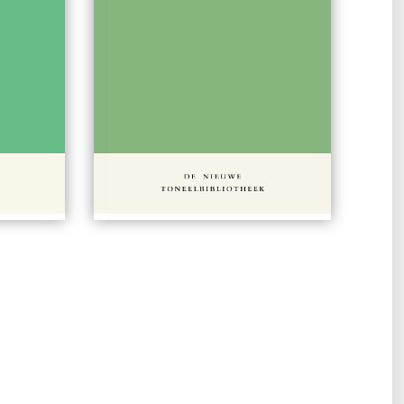
 15,00
#606
€ 15,00