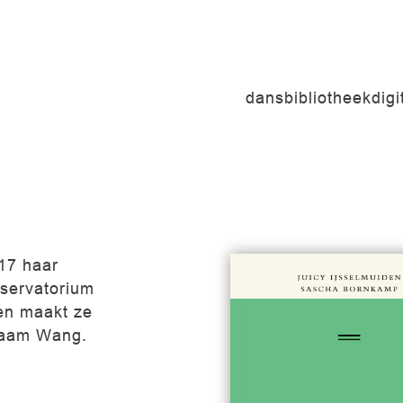
dansbibliotheek
dig
17 haar
nservatorium
en maakt ze
naam Wang.