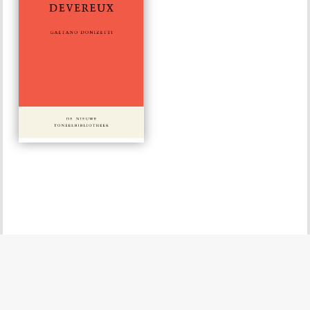
Roberto
Devereux
#828
€ 15,00