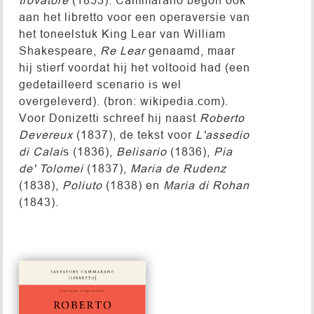
aan het libretto voor een operaversie van
het toneelstuk King Lear van William
Shakespeare,
Re Lear
genaamd, maar
hij stierf voordat hij het voltooid had (een
gedetailleerd scenario is wel
overgeleverd). (bron: wikipedia.com).
Voor Donizetti schreef hij naast
Roberto
Devereux
(1837), de tekst voor
L'assedio
di Calai
s (1836),
Belisario
(1836),
Pia
de' Tolomei
(1837),
Maria de Rudenz
(1838),
Poliuto
(1838) en
Maria di Rohan
(1843).