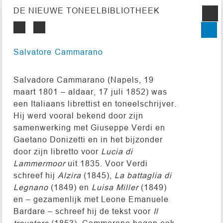
DE NIEUWE TONEELBIBLIOTHEEK
Salvatore Cammarano
Salvadore Cammarano (Napels, 19
maart 1801 – aldaar, 17 juli 1852) was
een Italiaans librettist en toneelschrijver.
Hij werd vooral bekend door zijn
samenwerking met Giuseppe Verdi en
Gaetano Donizetti en in het bijzonder
door zijn libretto voor
Lucia di
Lammermoor
uit 1835. Voor Verdi
schreef hij
Alzira
(1845),
La battaglia di
Legnano
(1849) en
Luisa Miller
(1849)
en – gezamenlijk met Leone Emanuele
Bardare – schreef hij de tekst voor
Il
trovatore
(1853). Cammarano begon ook