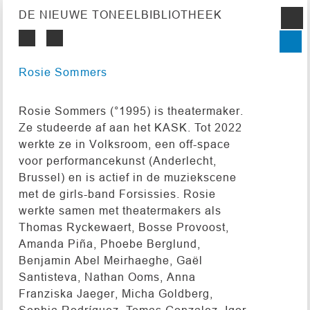
DE NIEUWE TONEELBIBLIOTHEEK
Rosie Sommers
Rosie Sommers (°1995) is theatermaker.
Ze studeerde af aan het KASK. Tot 2022
werkte ze in Volksroom, een off-space
voor performancekunst (Anderlecht,
Brussel) en is actief in de muziekscene
met de girls-band Forsissies. Rosie
werkte samen met theatermakers als
Thomas Ryckewaert, Bosse Provoost,
Amanda Piña, Phoebe Berglund,
Benjamin Abel Meirhaeghe, Gaël
Santisteva, Nathan Ooms, Anna
Franziska Jaeger, Micha Goldberg,
Sophia Rodríguez, Tomas Gonzalez, Igor