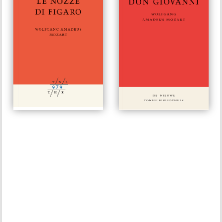
Le nozze
di Figaro
#979
#650
€ 15,00
€ 15,00
opvoergegevens: