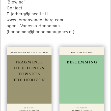
'Blowing'
Contact
E jerberg@tiscali.nl I
www.jeroenvandenberg.com
agent: Vanessa Henneman
(hennemen@hennemanagency.nl)
#337
#302
€ 15,00
€ 15,00