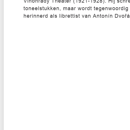
Vinohrady Theater (1921-1928). Hij schr
toneelstukken, maar wordt tegenwoordig 
herinnerd als librettist van Antonín Dvoř