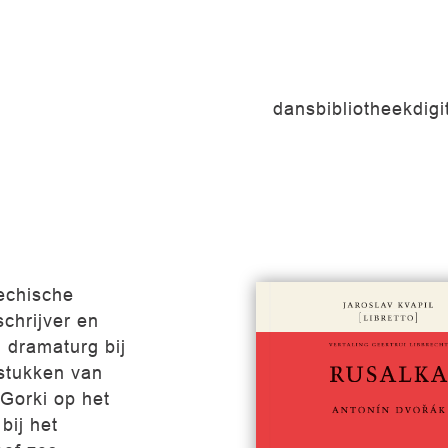
dansbibliotheek
dig
echische
schrijver en
n dramaturg bij
 stukken van
Gorki op het
bij het