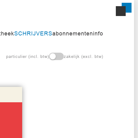
itheek
SCHRIJVERS
abonnementen
info
particulier (incl. btw)
zakelijk (excl. btw)