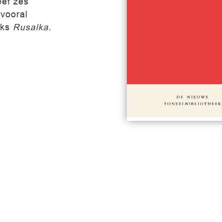
eef zes
vooral
áks
Rusalka
.
#760
€