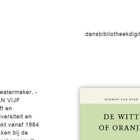
dansbibliotheek
dig
eatermaker, -
VAN VIJF
ft en
versiteit en
akt vanaf 1984
kken bij de