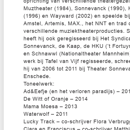
oprichting van verschillende theatergeze
Muztheater (1984), Sonnevanck (1990), 
(1996) en Wayward (2002) en speelde bi
Amstel, Artemis, MAX., het NNT en trad 
verschillende muziektheaterproducties. 
heeft hij ook geregisseerd bij Het Syndic
Sonnevanck, de Kaap, de HKU (’t Fortuyn
en Schnawwl (Nationaltheater Mannheim)
werk bij Tafel van Vijf regisseerde, schr
hij van 2006 tot 2011 bij Theater Sonnev
Enschede.
Toneelwerk:
Ad&Eefje (en het verloren paradijs) – 20
De Witt of Oranje – 2014
Mama Moesa – 2013
Waterwolf – 2011
Lucky Track – co-schrijver Flora Verbru
Clara en Franciscus – co-schrijver Matth