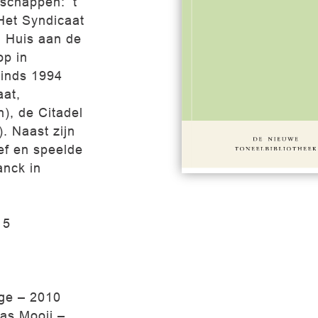
lschappen: ’t
Het Syndicaat
j Huis aan de
op in
Sinds 1994
aat,
), de Citadel
. Naast zijn
#345
€
eef en speelde
anck in
15
gge – 2010
ias Mooij –