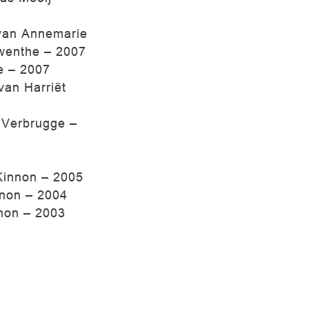
 van Annemarie
wenthe – 2007
e – 2007
van Harriët
 Verbrugge –
Kinnon – 2005
nnon – 2004
non – 2003