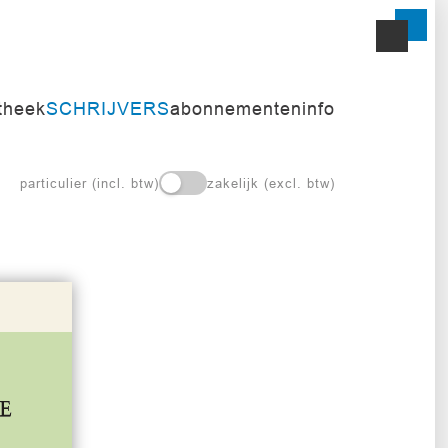
itheek
SCHRIJVERS
abonnementen
info
particulier (incl. btw)
zakelijk (excl. btw)