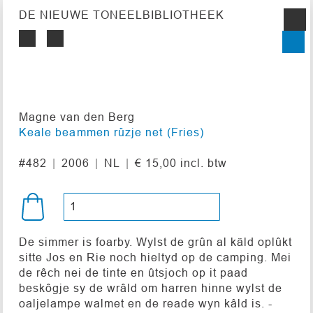
DE NIEUWE TONEELBIBLIOTHEEK
Magne van den Berg
Keale beammen rûzje net (Fries)
#482
2006
NL
€ 15,00 incl. btw
De simmer is foarby. Wylst de grûn al käld oplûkt
sitte Jos en Rie noch hieltyd op de camping. Mei
de rêch nei de tinte en ûtsjoch op it paad
beskôgje sy de wrâld om harren hinne wylst de
oaljelampe walmet en de reade wyn kâld is. -