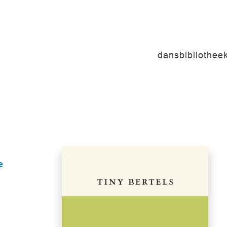
dansbibliothee
e