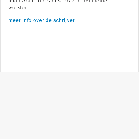
Iman Aoun, die sinds 1977 in het theater
werkten.
meer info over de schrijver
© 2026 DE NIEUWE TONEELBIBLIOTHEEK