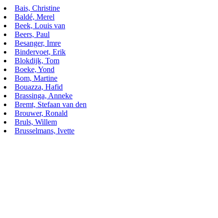
Bais, Christine
Baldé, Merel
Beek, Louis van
Beers, Paul
Besanger, Imre
Bindervoet, Erik
Blokdijk, Tom
Boeke, Yond
Bom, Martine
Bouazza, Hafid
Brassinga, Anneke
Bremt, Stefaan van den
Brouwer, Ronald
Bruls, Willem
Brusselmans, Ivette